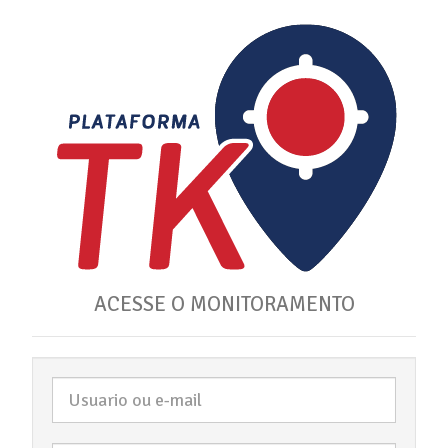
ACESSE O MONITORAMENTO